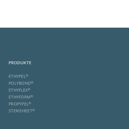
PRODUKTE
®
ETHYPEL
®
POLYBOND
®
ETHYFLEX
®
ETHYFORM
®
PROPYPEL
®
STERISHEET